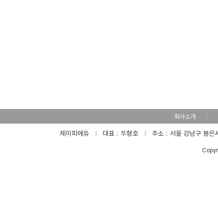
회사소개
제이피에듀
대표
두형호
주소
서울 강남구 봉은사
Copyr