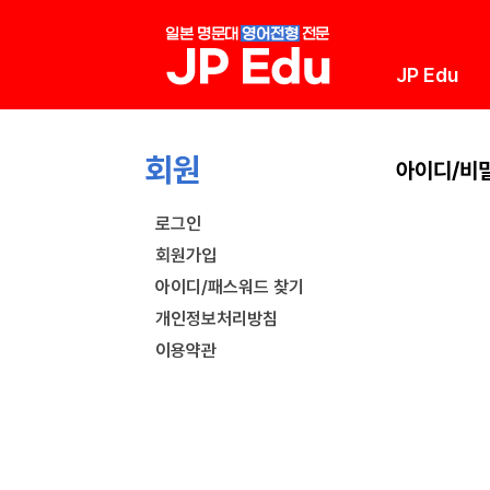
JP Edu
아
이
회원
디/
아이디/비
비
밀
로그인
번
회원가입
호
찾
아이디/패스워드 찾기
기
개인정보처리방침
이용약관